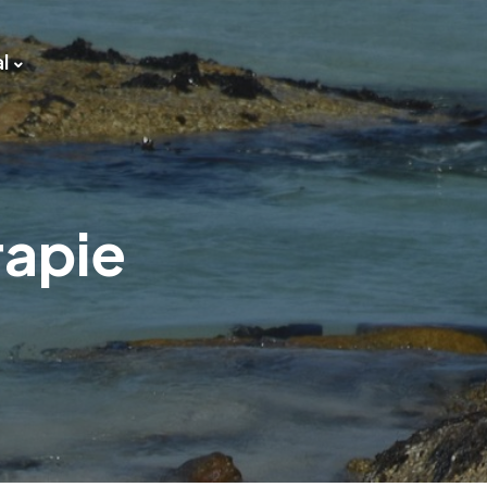
l
rapie