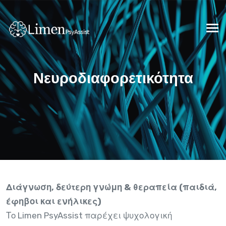
Νευροδιαφορετικότητα
Διάγνωση, δεύτερη γνώμη & θεραπεία (παιδιά,
έφηβοι και ενήλικες)
Το Limen PsyAssist παρέχει ψυχολογική